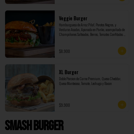
Veggie Burger
Hamburguesa de Arroz Pilaf, Porotos Negros, y 
Verduras Asadas, Apanada en Panko, acompañada de 
Champiñones Salteados, Berros, Tomates Confitados y 
Salsa Tartara
$8.900
XL Burger
Doble Porcion de Carne Premium, Queso Cheddar, 
Queso Mantecoso, Tomate, Lechuga y Bacon
$9.900
Smash Burger