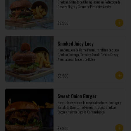
Cheddar, Salteado de Champiñones en Reducción de 
Cerveza Negra y Crema de Pimientos Asados
$8.900
Smoked Juicy Lucy
Hamburguesa de Carne Premium rellena de queso 
Cheddar, lechuga, Tomate y Aros de Cebolla Crispy, 
Ahumada con Madera de Roble
$8.900
Sweet Onion Burger
No podrás resistirte a la mezcla de sabores, Lechuga y 
Tomate de Base, carne Premium, Queso Cheddar, 
Bacon y nuestra Cebolla Caramelizada
$8.900