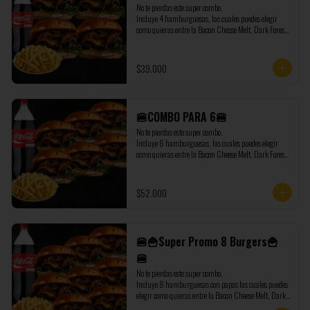
No te pierdas este super combo.

Incluye 4 hamburguesas, las cuales puedes elegir 
como quieras entre la Bacon Chesse Melt, Dark Forest, 
Sweet Onion Burger y la Chicken Honey Burger, 
además de regalo te enviamos 1 Coca Cola de 1,5 litros 
y 500 gramos de papas extras.
$39.000
🍔COMBO PARA 6🍔
No te pierdas este super combo.

Incluye 6 hamburguesas, las cuales puedes elegir 
como quieras entre la Bacon Cheese Melt, Dark Forest, 
Sweet Onion Burger y la Chicken Honey Burger, 
además de regalo te enviamos 1 Coca Cola de 1,5 litros 
y 500 gramos de papas extras.
$52.000
🍔🍟Super Promo 8 Burgers🍟
🍔
No te pierdas este super combo.

Incluye 8 hamburguesas con papas las cuales puedes 
elegir como quieras entre la Bacon Cheese Melt, Dark 
Forest, Sweet Onion Burger y la Chicken Honey 