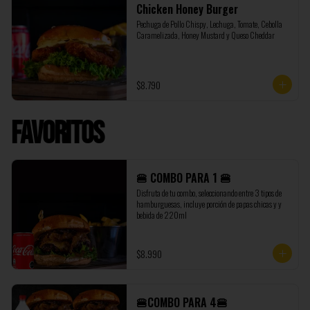
Chicken Honey Burger
Pechuga de Pollo Chispy, Lechuga, Tomate, Cebolla 
Caramelizada, Honey Mustard y Queso Cheddar
$8.790
Favoritos
🍔 COMBO PARA 1 🍔
Disfruta de tu combo, seleccionando entre 3 tipos de 
hamburguesas, incluye porción de papas chicas y y 
bebida de 220ml
$8.990
🍔COMBO PARA 4🍔