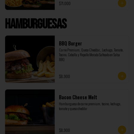
$71.000
Burger, además de regalo te enviamos 1 Coca Cola de 
1,5 litros y 500 gramos de papas adicionales.
Hamburguesas
BBQ Burger
Carne Premium, Queso Cheddar,, Lechuga, Tomate, 
Tocino, Cebolla y Repollo Morado Salteado en Salsa 
BBQ
$8.900
Bacon Cheese Melt
Hamburguesa de carne premium, tocino, lechuga, 
tomate y queso cheddar
$8.900