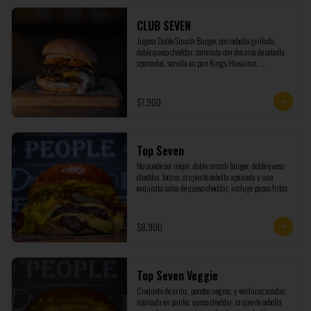
CLUB SEVEN
Jugosa Doble Smash Burger, con cebolla grillada, 
doble queso cheddar, coronada con dos aros de cebolla 
apanados, servida en pan King’s Hawaiian, 
acompañada de nuestra salsa Seven marinada con 
pepinillos y cebolla. (NO INCLUYE PAPAS)
$7.900
Top Seven
No puede ser mejor, doble smash burger, doble queso 
cheddar, tocino, crujiente cebolla apanada y una 
exquisita salsa de queso cheddar, incluye papas fritas
$8.900
Top Seven Veggie
Croqueta de arroz, porotos negros, y verduras asadas, 
apanada en panko, queso cheddar, crujiente cebolla 