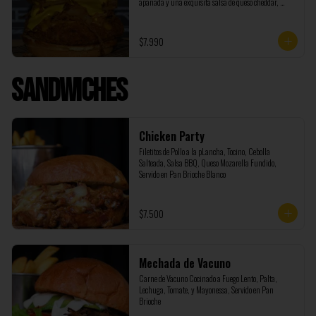
apanada y una exquisita salsa de queso cheddar, 
incluye papas fritas
$7.990
Sandwiches
Chicken Party
Filetitos de Pollo a la pLancha, Tocino, Cebolla 
Salteada, Salsa BBQ, Queso Mozarella Fundido, 
Servido en Pan Brioche Blanco
$7.500
Mechada de Vacuno
Carne de Vacuno Cocinado a Fuego Lento, Palta, 
Lechuga, Tomate, y Mayonessa, Servido en Pan 
Brioche