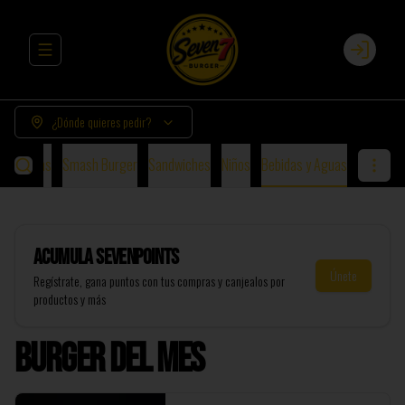
Abrir menu de navegación
Login
¿Dónde quieres pedir?
urguesas
Smash Burger
Sandwiches
Niños
Bebidas y Aguas
Acumula
SevenPoints
Únete
Regístrate, gana puntos con tus compras y canjealos por
productos y más
Burger del Mes