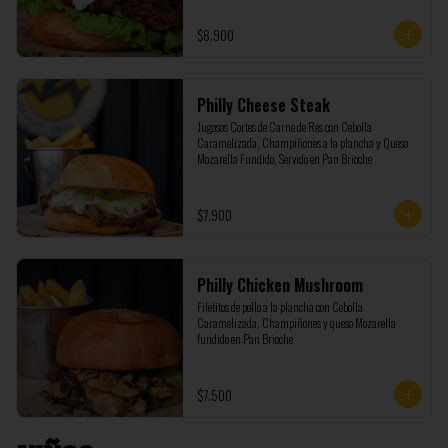
$8.900
Philly Cheese Steak
Jugosos Cortes de Carne de Res con Cebolla 
Caramelizada, Champiñones a la plancha y Queso 
Mozarella Fundido, Servido en Pan Brioche
$7.900
Philly Chicken Mushroom
Filetitos de pollo a la plancha con Cebolla 
Caramelizada, Champiñones y queso Mozarella 
fundido en Pan Brioche
$7.500