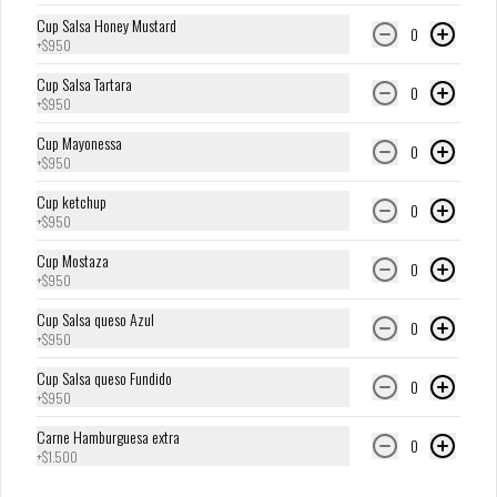
Cup Salsa Honey Mustard
0
+
$950
Cup Salsa Tartara
$2.500
0
+
$950
Cup Mayonessa
0
+
$950
Cup ketchup
0
+
$950
Cup Mostaza
0
+
$950
Cup Salsa queso Azul
0
+
$950
Conócenos
Cup Salsa queso Fundido
0
+
$950
Locales
Carne Hamburguesa extra
0
Términos y condiciones
+
$1.500
Política de privacidad