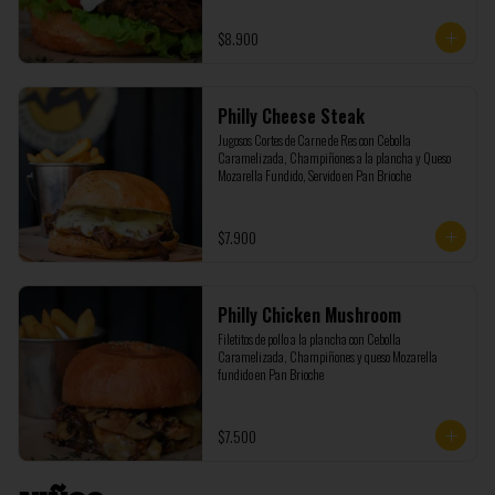
$8.900
Philly Cheese Steak
Jugosos Cortes de Carne de Res con Cebolla 
Caramelizada, Champiñones a la plancha y Queso 
Mozarella Fundido, Servido en Pan Brioche
$7.900
Philly Chicken Mushroom
Filetitos de pollo a la plancha con Cebolla 
Caramelizada, Champiñones y queso Mozarella 
fundido en Pan Brioche
$7.500