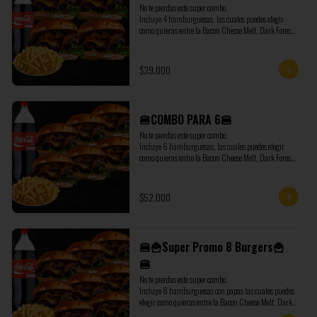
No te pierdas este super combo.

Incluye 4 hamburguesas, las cuales puedes elegir 
como quieras entre la Bacon Chesse Melt, Dark Forest, 
Sweet Onion Burger y la Chicken Honey Burger, 
además de regalo te enviamos 1 Coca Cola de 1,5 litros 
y 500 gramos de papas extras.
$39.000
🍔COMBO PARA 6🍔
No te pierdas este super combo.

Incluye 6 hamburguesas, las cuales puedes elegir 
como quieras entre la Bacon Cheese Melt, Dark Forest, 
Sweet Onion Burger y la Chicken Honey Burger, 
además de regalo te enviamos 1 Coca Cola de 1,5 litros 
y 500 gramos de papas extras.
$52.000
🍔🍟Super Promo 8 Burgers🍟
🍔
No te pierdas este super combo.

Incluye 8 hamburguesas con papas las cuales puedes 
elegir como quieras entre la Bacon Cheese Melt, Dark 
Forest, Sweet Onion Burger y la Chicken Honey 