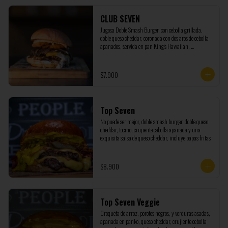
CLUB SEVEN
Jugosa Doble Smash Burger, con cebolla grillada, 
doble queso cheddar, coronada con dos aros de cebolla 
apanados, servida en pan King’s Hawaiian, 
acompañada de nuestra salsa Seven marinada con 
pepinillos y cebolla. (NO INCLUYE PAPAS)
$7.900
Top Seven
No puede ser mejor, doble smash burger, doble queso 
cheddar, tocino, crujiente cebolla apanada y una 
exquisita salsa de queso cheddar, incluye papas fritas
$8.900
Top Seven Veggie
Croqueta de arroz, porotos negros, y verduras asadas, 
apanada en panko, queso cheddar, crujiente cebolla 