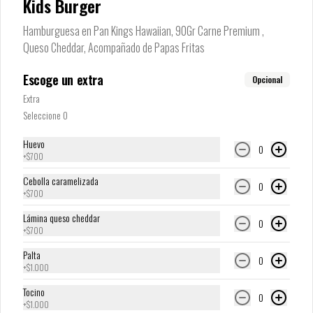
Kids Burger
Hamburguesa en Pan Kings Hawaiian, 90Gr Carne Premium ,
Agua embotellada
Queso Cheddar, Acompañado de Papas Fritas
Escoge un extra
Opcional
Extra
Seleccione 0
$1.200
Huevo
0
+
$700
Bebida 1,5 Litros
Cebolla caramelizada
Bebidas de 1,5 litros para compartir en familia
0
+
$700
Lámina queso cheddar
0
+
$700
$2.500
Palta
0
+
$1.000
Bebidas
Tocino
0
+
$1.000
Variedades