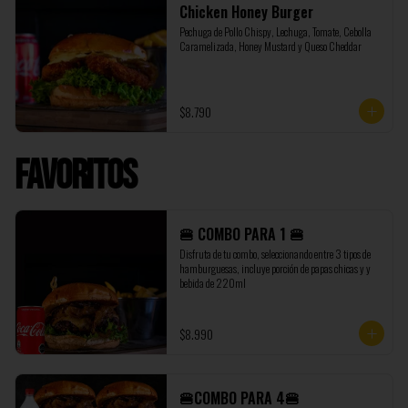
Chicken Honey Burger
Pechuga de Pollo Chispy, Lechuga, Tomate, Cebolla 
Caramelizada, Honey Mustard y Queso Cheddar
$8.790
Favoritos
🍔 COMBO PARA 1 🍔
Disfruta de tu combo, seleccionando entre 3 tipos de 
hamburguesas, incluye porción de papas chicas y y 
bebida de 220ml
$8.990
🍔COMBO PARA 4🍔