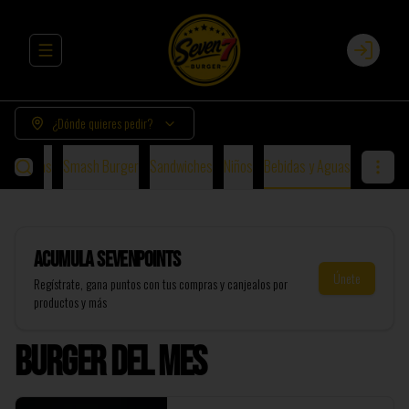
Abrir menu de navegación
Login
¿Dónde quieres pedir?
urguesas
Smash Burger
Sandwiches
Niños
Bebidas y Aguas
Acumula
SevenPoints
Únete
Regístrate, gana puntos con tus compras y canjealos por
productos y más
Burger del Mes