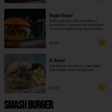
Veggie Burger
Hamburguesa de Arroz Pilaf, Porotos Negros, y 
Verduras Asadas, Apanada en Panko, acompañada de 
Champiñones Salteados, Berros, Tomates Confitados y 
Salsa Tartara
$8.900
XL Burger
Doble Porcion de Carne Premium, Queso Cheddar, 
Queso Mantecoso, Tomate, Lechuga y Bacon
$9.900
Smash Burger