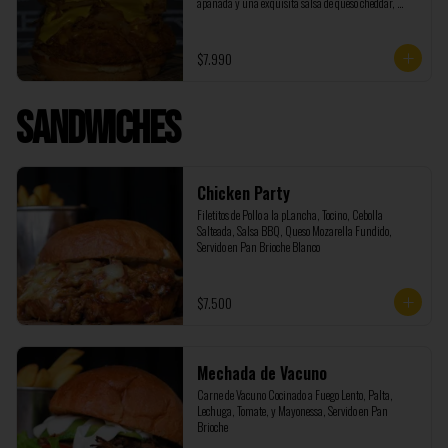
apanada y una exquisita salsa de queso cheddar, 
incluye papas fritas
$7.990
Sandwiches
Chicken Party
Filetitos de Pollo a la pLancha, Tocino, Cebolla 
Salteada, Salsa BBQ, Queso Mozarella Fundido, 
Servido en Pan Brioche Blanco
$7.500
Mechada de Vacuno
Carne de Vacuno Cocinado a Fuego Lento, Palta, 
Lechuga, Tomate, y Mayonessa, Servido en Pan 
Brioche