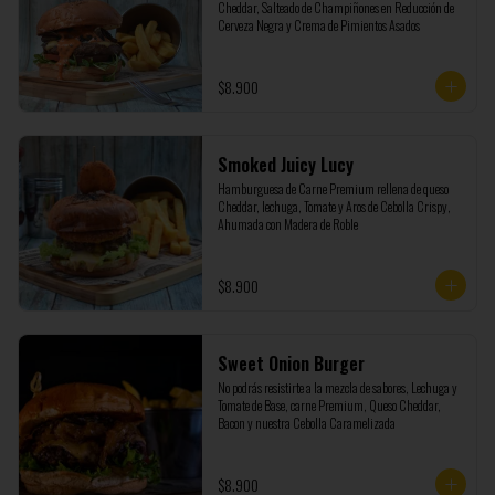
Cheddar, Salteado de Champiñones en Reducción de 
Cerveza Negra y Crema de Pimientos Asados
$8.900
Smoked Juicy Lucy
Hamburguesa de Carne Premium rellena de queso 
Cheddar, lechuga, Tomate y Aros de Cebolla Crispy, 
Ahumada con Madera de Roble
$8.900
Sweet Onion Burger
No podrás resistirte a la mezcla de sabores, Lechuga y 
Tomate de Base, carne Premium, Queso Cheddar, 
Bacon y nuestra Cebolla Caramelizada
$8.900