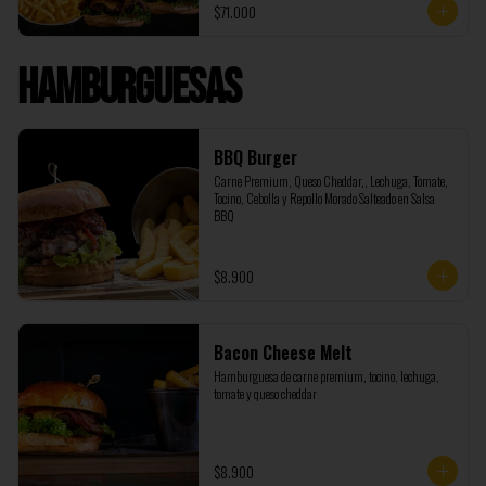
$71.000
Burger, además de regalo te enviamos 1 Coca Cola de 
1,5 litros y 500 gramos de papas adicionales.
Hamburguesas
BBQ Burger
Carne Premium, Queso Cheddar,, Lechuga, Tomate, 
Tocino, Cebolla y Repollo Morado Salteado en Salsa 
BBQ
$8.900
Bacon Cheese Melt
Hamburguesa de carne premium, tocino, lechuga, 
tomate y queso cheddar
$8.900