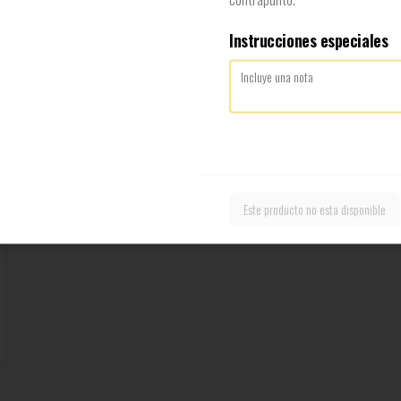
Instrucciones especiales
Top Seven
No puede ser mejor, doble smash burger, doble 
queso cheddar, tocino, crujiente cebolla apanada 
y una exquisita salsa de queso cheddar, incluye 
papas fritas
$8.900
Este producto no esta disponible