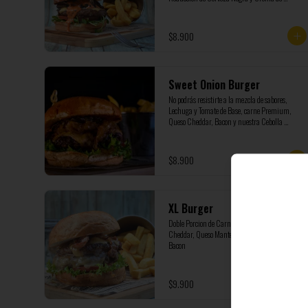
Pimientos Asados
$8.900
Sweet Onion Burger
No podrás resistirte a la mezcla de sabores, 
Lechuga y Tomate de Base, carne Premium, 
Queso Cheddar, Bacon y nuestra Cebolla 
Caramelizada
$8.900
XL Burger
Doble Porcion de Carne Premium, Queso 
Cheddar, Queso Mantecoso, Tomate, Lechuga y 
Bacon
$9.900