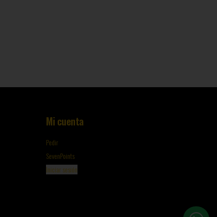
Mi cuenta
Pedir
SevenPoints
Iniciar sesión