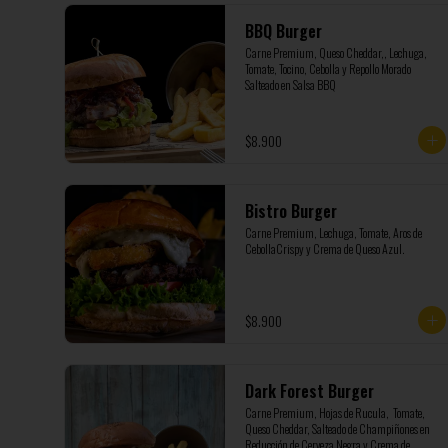
BBQ Burger
Carne Premium, Queso Cheddar,, Lechuga, 
Tomate, Tocino, Cebolla y Repollo Morado 
Salteado en Salsa BBQ
$8.900
Bistro Burger
Carne Premium, Lechuga, Tomate, Aros de 
CebollaCrispy y Crema de Queso Azul.
$8.900
Dark Forest Burger
Carne Premium, Hojas de Rucula,  Tomate, 
Queso Cheddar, Salteado de Champiñones en 
Reducción de Cerveza Negra y Crema de 