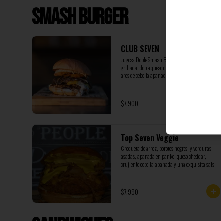
Smash Burger
CLUB SEVEN
Jugosa Doble Smash Burger, con cebolla 
grillada, doble queso cheddar, coronada con dos 
aros de cebolla apanados, servida en pan King’s 
Hawaiian, acompañada de nuestra salsa Seven 
marinada con pepinillos y cebolla. (NO 
INCLUYE PAPAS)
$7.900
Top Seven Veggie
Croqueta de arroz, porotos negros, y verduras 
asadas, apanada en panko, queso cheddar, 
crujiente cebolla apanada y una exquisita salsa 
de queso cheddar, incluye papas fritas
$7.990