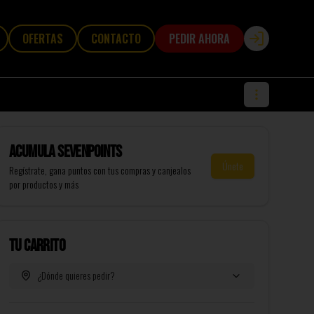
OFERTAS
CONTACTO
PEDIR AHORA
Login
Acumula
SevenPoints
Únete
Regístrate, gana puntos con tus compras y canjealos
por productos y más
Tu Carrito
¿Dónde quieres pedir?