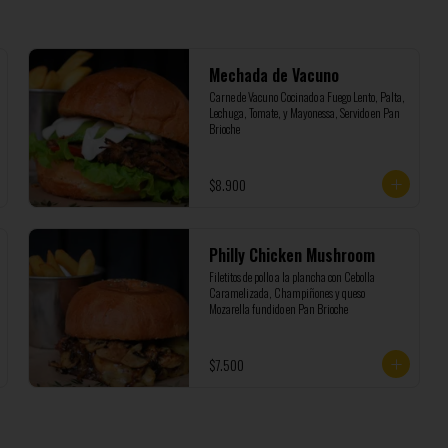
Mechada de Vacuno
Carne de Vacuno Cocinado a Fuego Lento, Palta, 
Lechuga, Tomate, y Mayonessa, Servido en Pan 
Brioche
$8.900
Philly Chicken Mushroom
Filetitos de pollo a la plancha con Cebolla 
Caramelizada, Champiñones y queso 
Mozarella fundido en Pan Brioche
$7.500