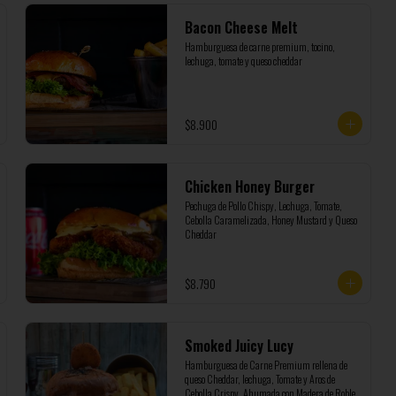
Bacon Cheese Melt
Hamburguesa de carne premium, tocino, 
lechuga, tomate y queso cheddar
$8.900
Chicken Honey Burger
Pechuga de Pollo Chispy, Lechuga, Tomate, 
Cebolla Caramelizada, Honey Mustard y Queso 
Cheddar
$8.790
Smoked Juicy Lucy
Hamburguesa de Carne Premium rellena de 
queso Cheddar, lechuga, Tomate y Aros de 
Cebolla Crispy, Ahumada con Madera de Roble