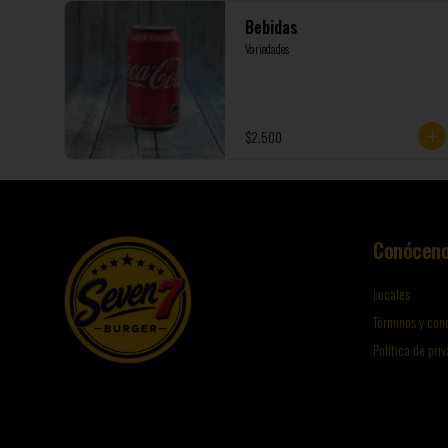
Bebidas
Variedades
$2.500
Conócen
Locales
Términos y con
Política de pri