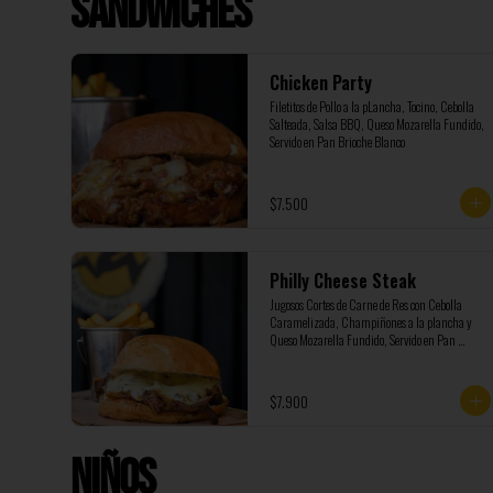
Sandwiches
Chicken Party
Filetitos de Pollo a la pLancha, Tocino, Cebolla 
Salteada, Salsa BBQ, Queso Mozarella Fundido, 
Servido en Pan Brioche Blanco
$7.500
Philly Cheese Steak
Jugosos Cortes de Carne de Res con Cebolla 
Caramelizada, Champiñones a la plancha y 
Queso Mozarella Fundido, Servido en Pan 
Brioche
$7.900
Niños