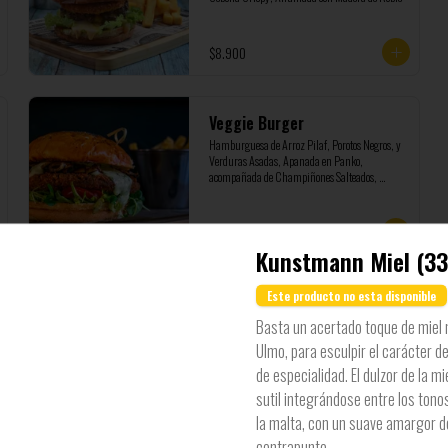
$8.900
Veggie Burger
Hamburguesa de Arroz Pilaf, Porotos Negros, y 
Verduras Asadas, Apanada en Panko, 
acompañada de Champiñones Salteados, 
Berros, Tomates Confitados y Salsa Tartara
$8.900
Kunstmann Miel (3
Este producto no esta disponible
Basta un acertado toque de miel 
Ulmo, para esculpir el carácter d
de especialidad. El dulzor de la mi
sutil integrándose entre los tono
la malta, con un suave amargor d
contrapunto.