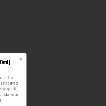
30ml)
Close
natural de
e esta cerveza
el se aprecia
s tostados de
e