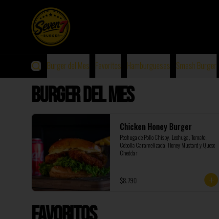
Burger del Mes
Favoritos
Hamburguesas
Smash Burger
Burger del Mes
Chicken Honey Burger
Pechuga de Pollo Chispy, Lechuga, Tomate, 
Cebolla Caramelizada, Honey Mustard y Queso 
Cheddar
$8.790
Favoritos