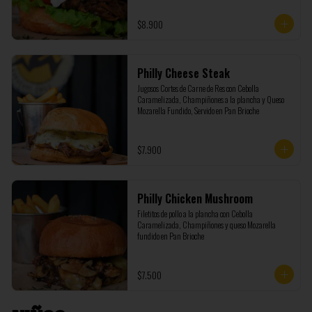
$8.900
Philly Cheese Steak
Jugosos Cortes de Carne de Res con Cebolla 
Caramelizada, Champiñones a la plancha y Queso 
Mozarella Fundido, Servido en Pan Brioche
$7.900
Philly Chicken Mushroom
Filetitos de pollo a la plancha con Cebolla 
Caramelizada, Champiñones y queso Mozarella 
fundido en Pan Brioche
$7.500