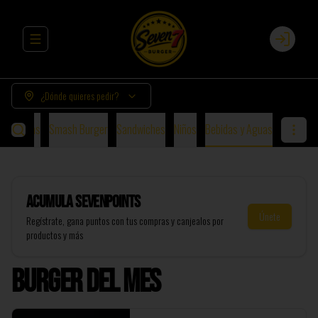
Abrir menu de navegación
Login
¿Dónde quieres pedir?
urguesas
Smash Burger
Sandwiches
Niños
Bebidas y Aguas
Acumula
SevenPoints
Únete
Regístrate, gana puntos con tus compras y canjealos por
productos y más
Burger del Mes