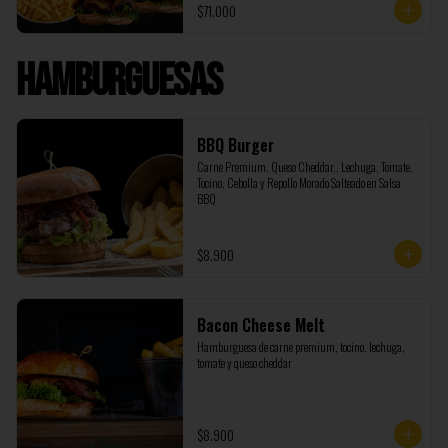
$71.000
Burger, además de regalo te enviamos 1 Coca Cola de 
1,5 litros y 500 gramos de papas adicionales.
Hamburguesas
BBQ Burger
Carne Premium, Queso Cheddar,, Lechuga, Tomate, 
Tocino, Cebolla y Repollo Morado Salteado en Salsa 
BBQ
$8.900
Bacon Cheese Melt
Hamburguesa de carne premium, tocino, lechuga, 
tomate y queso cheddar
$8.900