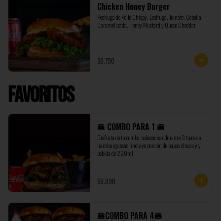
Chicken Honey Burger
Pechuga de Pollo Chispy, Lechuga, Tomate, Cebolla 
Caramelizada, Honey Mustard y Queso Cheddar
$8.790
Favoritos
🍔 COMBO PARA 1 🍔
Disfruta de tu combo, seleccionando entre 3 tipos de 
hamburguesas, incluye porción de papas chicas y y 
bebida de 220ml
$8.990
🍔COMBO PARA 4🍔