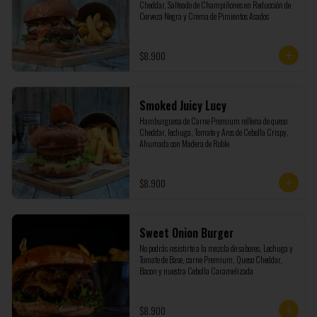
Cheddar, Salteado de Champiñones en Reducción de 
Cerveza Negra y Crema de Pimientos Asados
$8.900
Smoked Juicy Lucy
Hamburguesa de Carne Premium rellena de queso 
Cheddar, lechuga, Tomate y Aros de Cebolla Crispy, 
Ahumada con Madera de Roble
$8.900
Sweet Onion Burger
No podrás resistirte a la mezcla de sabores, Lechuga y 
Tomate de Base, carne Premium, Queso Cheddar, 
Bacon y nuestra Cebolla Caramelizada
$8.900