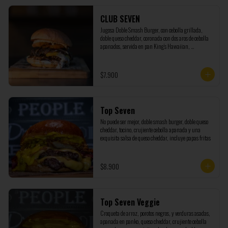
CLUB SEVEN
Jugosa Doble Smash Burger, con cebolla grillada, 
doble queso cheddar, coronada con dos aros de cebolla 
apanados, servida en pan King’s Hawaiian, 
acompañada de nuestra salsa Seven marinada con 
pepinillos y cebolla. (NO INCLUYE PAPAS)
$7.900
Top Seven
No puede ser mejor, doble smash burger, doble queso 
cheddar, tocino, crujiente cebolla apanada y una 
exquisita salsa de queso cheddar, incluye papas fritas
$8.900
Top Seven Veggie
Croqueta de arroz, porotos negros, y verduras asadas, 
apanada en panko, queso cheddar, crujiente cebolla 