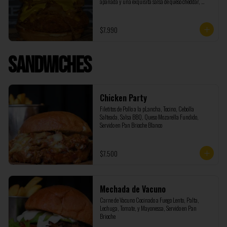
apanada y una exquisita salsa de queso cheddar, 
incluye papas fritas
$7.990
Sandwiches
Chicken Party
Filetitos de Pollo a la pLancha, Tocino, Cebolla 
Salteada, Salsa BBQ, Queso Mozarella Fundido, 
Servido en Pan Brioche Blanco
$7.500
Mechada de Vacuno
Carne de Vacuno Cocinado a Fuego Lento, Palta, 
Lechuga, Tomate, y Mayonessa, Servido en Pan 
Brioche