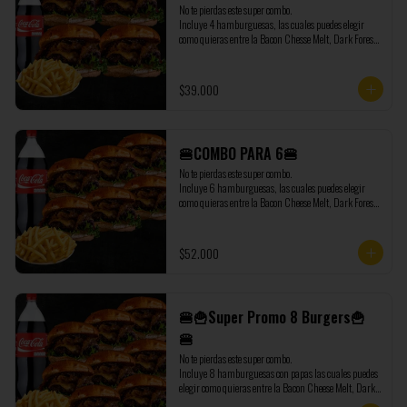
No te pierdas este super combo.

Incluye 4 hamburguesas, las cuales puedes elegir 
como quieras entre la Bacon Chesse Melt, Dark Forest, 
Sweet Onion Burger y la Chicken Honey Burger, 
además de regalo te enviamos 1 Coca Cola de 1,5 litros 
y 500 gramos de papas extras.
$39.000
🍔COMBO PARA 6🍔
No te pierdas este super combo.

Incluye 6 hamburguesas, las cuales puedes elegir 
como quieras entre la Bacon Cheese Melt, Dark Forest, 
Sweet Onion Burger y la Chicken Honey Burger, 
además de regalo te enviamos 1 Coca Cola de 1,5 litros 
y 500 gramos de papas extras.
$52.000
🍔🍟Super Promo 8 Burgers🍟
🍔
No te pierdas este super combo.

Incluye 8 hamburguesas con papas las cuales puedes 
elegir como quieras entre la Bacon Cheese Melt, Dark 
Forest, Sweet Onion Burger y la Chicken Honey 