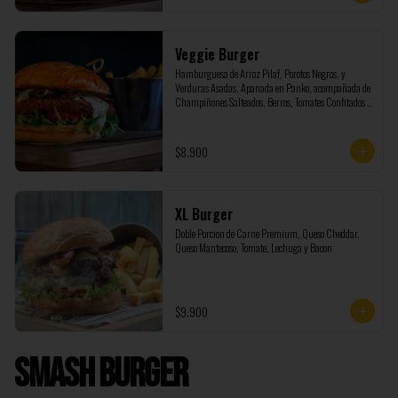
Veggie Burger
Hamburguesa de Arroz Pilaf, Porotos Negros, y 
Verduras Asadas, Apanada en Panko, acompañada de 
Champiñones Salteados, Berros, Tomates Confitados y 
Salsa Tartara
$8.900
XL Burger
Doble Porcion de Carne Premium, Queso Cheddar, 
Queso Mantecoso, Tomate, Lechuga y Bacon
$9.900
Smash Burger