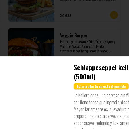
$8.900
Veggie Burger
Hamburguesa de Arroz Pilaf, Porotos Negros, y 
Verduras Asadas, Apanada en Panko, 
acompañada de Champiñones Salteados, 
Berros, Tomates Confitados y Salsa Tartara
Schlappeseppel kell
$8.900
(500ml)
Este producto no esta disponible
La Kellerbier es una cerveza sin fi
contiene todos sus ingredientes 
Mayoritariamente es la levadura q
proporciona a esta cerveza su ca
sabor suave, redondo y ligeramen