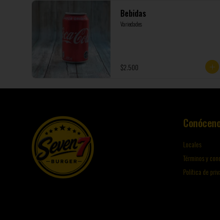
Bebidas
Variedades
$2.500
Conócen
Locales
Términos y con
Política de pri