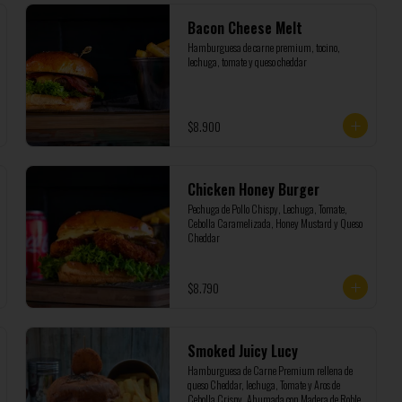
Bacon Cheese Melt
Hamburguesa de carne premium, tocino, 
lechuga, tomate y queso cheddar
$8.900
Chicken Honey Burger
Pechuga de Pollo Chispy, Lechuga, Tomate, 
Cebolla Caramelizada, Honey Mustard y Queso 
Cheddar
$8.790
Smoked Juicy Lucy
Hamburguesa de Carne Premium rellena de 
queso Cheddar, lechuga, Tomate y Aros de 
Cebolla Crispy, Ahumada con Madera de Roble