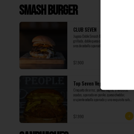
Smash Burger
CLUB SEVEN
Jugosa Doble Smash Burger, con cebolla 
grillada, doble queso cheddar, coronada con dos 
aros de cebolla apanados, servida en pan King’s 
Hawaiian, acompañada de nuestra salsa Seven 
marinada con pepinillos y cebolla. (NO 
INCLUYE PAPAS)
$7.900
Top Seven Veggie
Croqueta de arroz, porotos negros, y verduras 
asadas, apanada en panko, queso cheddar, 
crujiente cebolla apanada y una exquisita salsa 
de queso cheddar, incluye papas fritas
$7.990