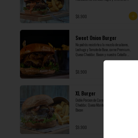
Pimientos Asados
$8.900
Sweet Onion Burger
No podrás resistirte a la mezcla de sabores, 
Lechuga y Tomate de Base, carne Premium, 
Queso Cheddar, Bacon y nuestra Cebolla 
Caramelizada
$8.900
XL Burger
Doble Porcion de Carne Premium, Queso 
Cheddar, Queso Mantecoso, Tomate, Lechuga y 
Bacon
$9.900