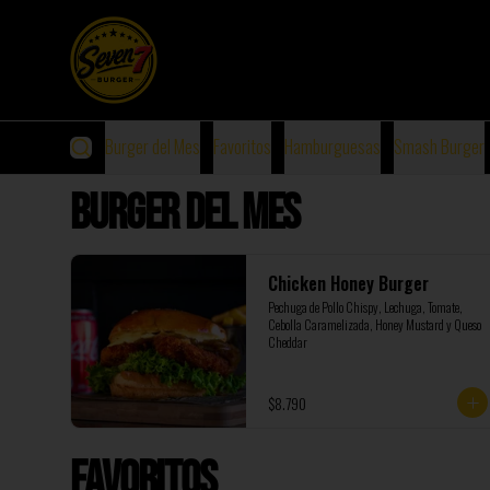
Burger del Mes
Favoritos
Hamburguesas
Smash Burger
Burger del Mes
Chicken Honey Burger
Pechuga de Pollo Chispy, Lechuga, Tomate, 
Cebolla Caramelizada, Honey Mustard y Queso 
Cheddar
$8.790
Favoritos