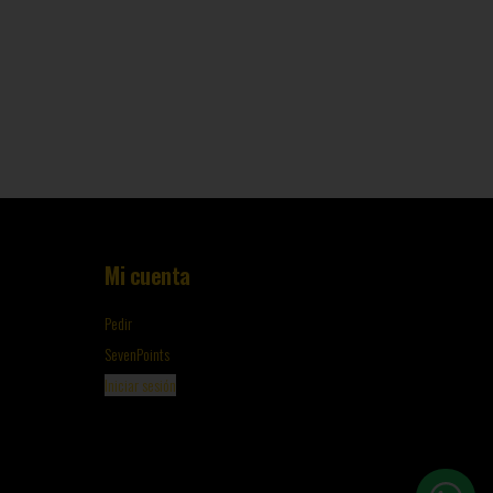
Mi cuenta
Pedir
SevenPoints
Iniciar sesión