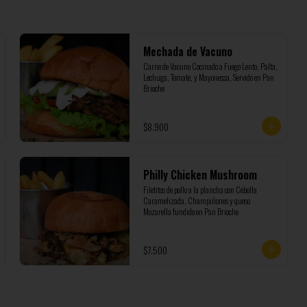
Mechada de Vacuno
Carne de Vacuno Cocinado a Fuego Lento, Palta, 
Lechuga, Tomate, y Mayonessa, Servido en Pan 
Brioche
$8.900
Philly Chicken Mushroom
Filetitos de pollo a la plancha con Cebolla 
Caramelizada, Champiñones y queso 
Mozarella fundido en Pan Brioche
$7.500