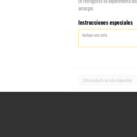
En retrogusto se experimenta una
amargor.
Instrucciones especiales
Top Seven
No puede ser mejor, doble smash burger, doble 
queso cheddar, tocino, crujiente cebolla apanada 
y una exquisita salsa de queso cheddar, incluye 
papas fritas
$8.900
Este producto no esta disponible