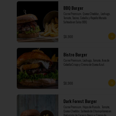
BBQ Burger
Carne Premium, Queso Cheddar,, Lechuga, 
Tomate, Tocino, Cebolla y Repollo Morado 
Salteado en Salsa BBQ
$8.900
Bistro Burger
Carne Premium, Lechuga, Tomate, Aros de 
CebollaCrispy y Crema de Queso Azul.
$8.900
Dark Forest Burger
Carne Premium, Hojas de Rucula,  Tomate, 
Queso Cheddar, Salteado de Champiñones en 
Reducción de Cerveza Negra y Crema de 