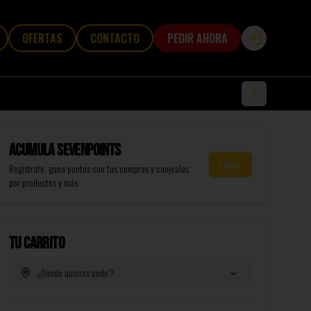
OFERTAS
CONTACTO
PEDIR AHORA
Login
Acumula
SevenPoints
Únete
Regístrate, gana puntos con tus compras y canjealos
por productos y más
Tu Carrito
¿Dónde quieres pedir?