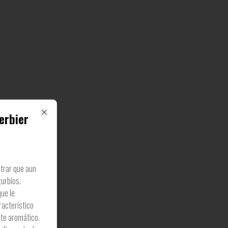
erbier
Close
ltrar que aun
turbios.
ue le
racterístico
te aromático.