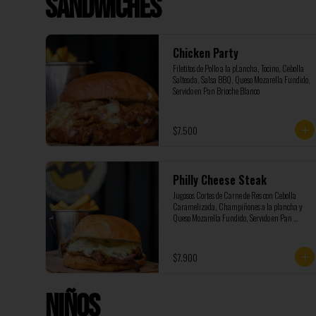
Sandwiches
Chicken Party
Filetitos de Pollo a la pLancha, Tocino, Cebolla 
Salteada, Salsa BBQ, Queso Mozarella Fundido, 
Servido en Pan Brioche Blanco
$7.500
Philly Cheese Steak
Jugosos Cortes de Carne de Res con Cebolla 
Caramelizada, Champiñones a la plancha y 
Queso Mozarella Fundido, Servido en Pan 
Brioche
$7.900
Niños