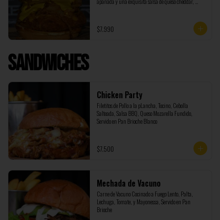
apanada y una exquisita salsa de queso cheddar, 
incluye papas fritas
$7.990
Sandwiches
Chicken Party
Filetitos de Pollo a la pLancha, Tocino, Cebolla 
Salteada, Salsa BBQ, Queso Mozarella Fundido, 
Servido en Pan Brioche Blanco
$7.500
Mechada de Vacuno
Carne de Vacuno Cocinado a Fuego Lento, Palta, 
Lechuga, Tomate, y Mayonessa, Servido en Pan 
Brioche