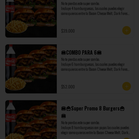
No te pierdas este super combo.

Incluye 4 hamburguesas, las cuales puedes elegir 
como quieras entre la Bacon Chesse Melt, Dark Forest, 
Sweet Onion Burger y la Chicken Honey Burger, 
además de regalo te enviamos 1 Coca Cola de 1,5 litros 
y 500 gramos de papas extras.
$39.000
🍔COMBO PARA 6🍔
No te pierdas este super combo.

Incluye 6 hamburguesas, las cuales puedes elegir 
como quieras entre la Bacon Cheese Melt, Dark Forest, 
Sweet Onion Burger y la Chicken Honey Burger, 
además de regalo te enviamos 1 Coca Cola de 1,5 litros 
y 500 gramos de papas extras.
$52.000
🍔🍟Super Promo 8 Burgers🍟
🍔
No te pierdas este super combo.

Incluye 8 hamburguesas con papas las cuales puedes 
elegir como quieras entre la Bacon Cheese Melt, Dark 
Forest, Sweet Onion Burger y la Chicken Honey 