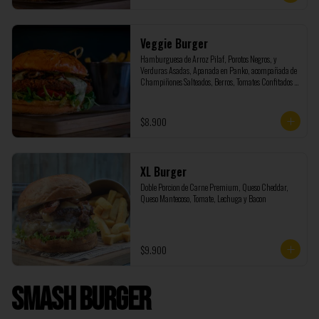
Veggie Burger
Hamburguesa de Arroz Pilaf, Porotos Negros, y 
Verduras Asadas, Apanada en Panko, acompañada de 
Champiñones Salteados, Berros, Tomates Confitados y 
Salsa Tartara
$8.900
XL Burger
Doble Porcion de Carne Premium, Queso Cheddar, 
Queso Mantecoso, Tomate, Lechuga y Bacon
$9.900
Smash Burger