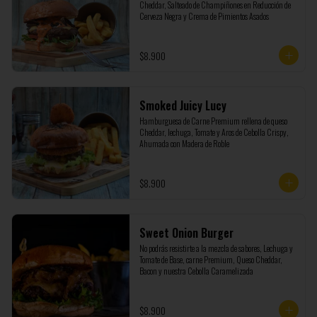
Cheddar, Salteado de Champiñones en Reducción de 
Cerveza Negra y Crema de Pimientos Asados
$8.900
Smoked Juicy Lucy
Hamburguesa de Carne Premium rellena de queso 
Cheddar, lechuga, Tomate y Aros de Cebolla Crispy, 
Ahumada con Madera de Roble
$8.900
Sweet Onion Burger
No podrás resistirte a la mezcla de sabores, Lechuga y 
Tomate de Base, carne Premium, Queso Cheddar, 
Bacon y nuestra Cebolla Caramelizada
$8.900