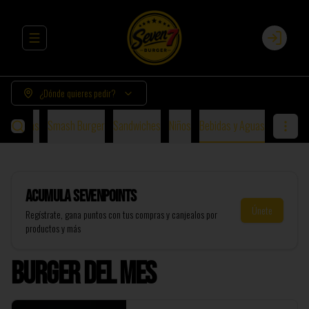
Abrir menu de navegación
Login
¿Dónde quieres pedir?
urguesas
Smash Burger
Sandwiches
Niños
Bebidas y Aguas
Acumula
SevenPoints
Únete
Regístrate, gana puntos con tus compras y canjealos por
productos y más
Burger del Mes