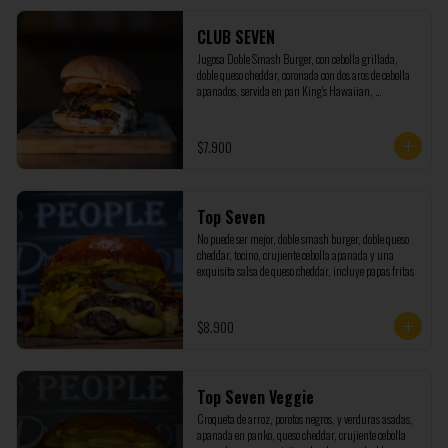
CLUB SEVEN
Jugosa Doble Smash Burger, con cebolla grillada, 
doble queso cheddar, coronada con dos aros de cebolla 
apanados, servida en pan King’s Hawaiian, 
acompañada de nuestra salsa Seven marinada con 
pepinillos y cebolla. (NO INCLUYE PAPAS)
$7.900
Top Seven
No puede ser mejor, doble smash burger, doble queso 
cheddar, tocino, crujiente cebolla apanada y una 
exquisita salsa de queso cheddar, incluye papas fritas
$8.900
Top Seven Veggie
Croqueta de arroz, porotos negros, y verduras asadas, 
apanada en panko, queso cheddar, crujiente cebolla 