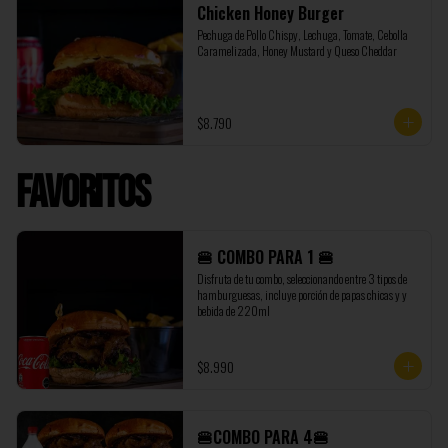
Chicken Honey Burger
Pechuga de Pollo Chispy, Lechuga, Tomate, Cebolla 
Caramelizada, Honey Mustard y Queso Cheddar
$8.790
Favoritos
🍔 COMBO PARA 1 🍔
Disfruta de tu combo, seleccionando entre 3 tipos de 
hamburguesas, incluye porción de papas chicas y y 
bebida de 220ml
$8.990
🍔COMBO PARA 4🍔