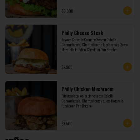
$8.900
Philly Cheese Steak
Jugosos Cortes de Carne de Res con Cebolla 
Caramelizada, Champiñones a la plancha y Queso 
Mozarella Fundido, Servido en Pan Brioche
$7.900
Philly Chicken Mushroom
Filetitos de pollo a la plancha con Cebolla 
Caramelizada, Champiñones y queso Mozarella 
fundido en Pan Brioche
$7.500