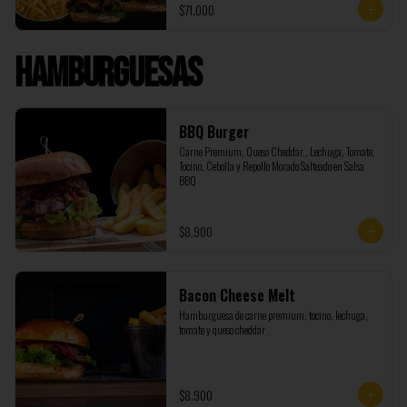
$71.000
Burger, además de regalo te enviamos 1 Coca Cola de 
1,5 litros y 500 gramos de papas adicionales.
Hamburguesas
BBQ Burger
Carne Premium, Queso Cheddar,, Lechuga, Tomate, 
Tocino, Cebolla y Repollo Morado Salteado en Salsa 
BBQ
$8.900
Bacon Cheese Melt
Hamburguesa de carne premium, tocino, lechuga, 
tomate y queso cheddar
$8.900